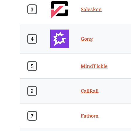
3
Salesken
4
Gong
5
MindTickle
6
CallRail
7
Fathom