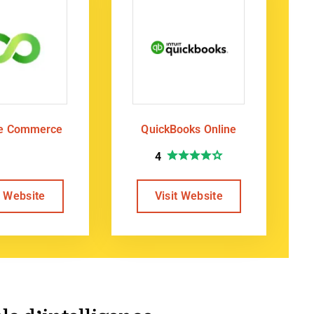
te Commerce
QuickBooks Online
4
t Website
Visit Website