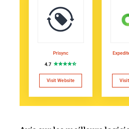
Prisync
Expedi
4.7
Visit Website
Visi