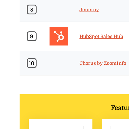
8
Jiminny
9
HubSpot Sales Hub
10
Chorus by ZoomInfo
Featu