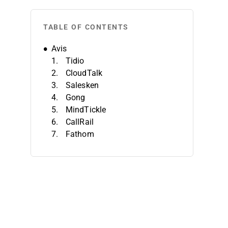
TABLE OF CONTENTS
Avis
Tidio
CloudTalk
Salesken
Gong
MindTickle
CallRail
Fathom
Jiminny
HubSpot Sales Hub
Chorus by ZoomInfo
Critères de sélection
Fonctionnalités
Avantages
Coûts et tarification