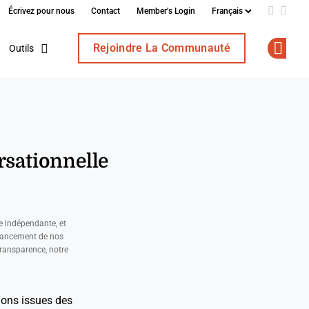
Écrivez pour nous
Contact
Member's Login
Add us o
Follo
Rejoindre La Communauté
Outils
Op
rsationnelle
e indépendante, et
nancement de nos
ransparence, notre
.
tions issues des