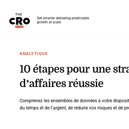
The CRO Club
Get smarter delivering predictable
growth at scale.
Skip to main content
ANALYTIQUE
10 étapes pour une stra
d’affaires réussie
Comprenez les ensembles de données à votre dispositi
du temps et de l’argent, de réduire vos risques et de p