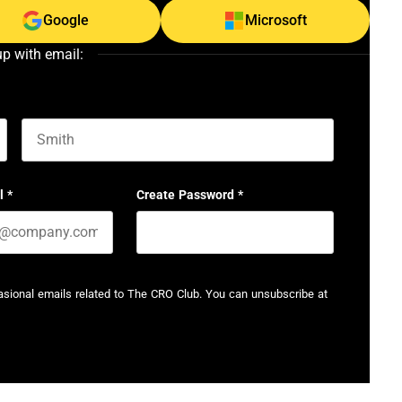
Google
Microsoft
up with email:
Last name
l
*
Create Password
*
casional emails related to The CRO Club. You can unsubscribe at