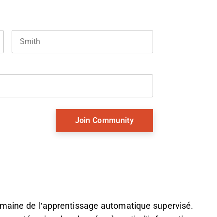
Last name
and should be left unchanged.
omaine de l’apprentissage automatique supervisé.