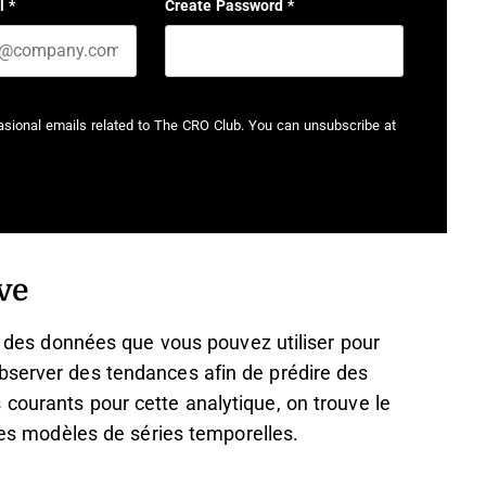
l
*
Create Password
*
casional emails related to The CRO Club. You can unsubscribe at
ve
ve des données que vous pouvez utiliser pour
bserver des tendances afin de prédire des
courants pour cette analytique, on trouve le
 les modèles de séries temporelles.