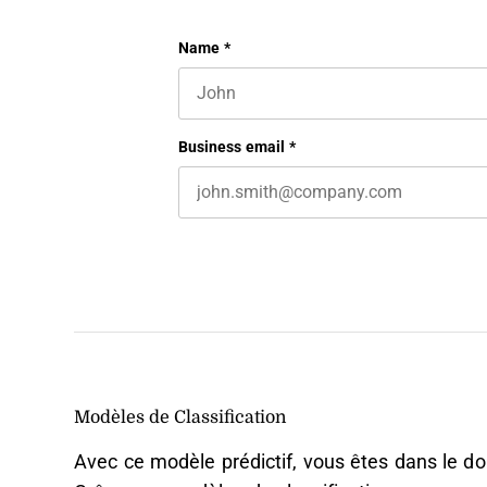
Company
Name
*
First name
This field is for validation purposes 
Business email
*
Modèles de Classification
Avec ce modèle prédictif, vous êtes dans le d