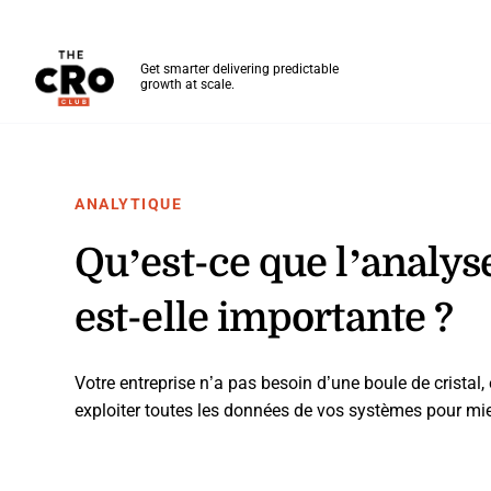
The CRO Club
Get smarter delivering predictable
growth at scale.
Skip to main content
ANALYTIQUE
Qu’est-ce que l’analys
est-elle importante ?
Votre entreprise n’a pas besoin d’une boule de cristal,
exploiter toutes les données de vos systèmes pour mieux