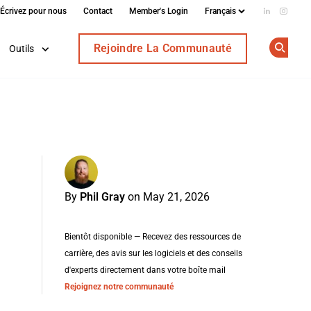
Écrivez pour nous
Contact
Member's Login
Add us on
Follow
Rejoindre La Communauté
Outils
Op
By
Phil Gray
on May 21, 2026
Bientôt disponible — Recevez des ressources de
carrière, des avis sur les logiciels et des conseils
d'experts directement dans votre boîte mail
Rejoignez notre communauté