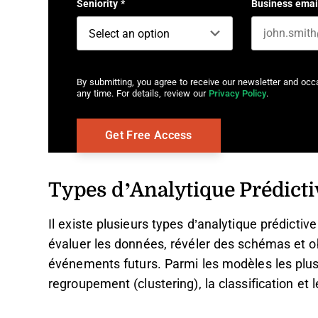
Seniority
*
Business emai
By submitting, you agree to receive our newsletter and oc
any time. For details, review our
Privacy Policy
.
Types d’Analytique Prédicti
Il existe plusieurs types d’analytique prédicti
évaluer les données, révéler des schémas et o
événements futurs. Parmi les modèles les plus 
regroupement (clustering), la classification et