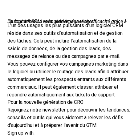
Un
logiciel CRM vous aide à gagner en efficacité grâce à l’automatisation et la gestion des tâches
.
L’un des
usages les plus puissants d’un logiciel CRM
réside dans ses outils d’automatisation et de gestion
des tâches. Cela peut inclure l’automatisation de la
saisie de données, de la
gestion des leads
, des
messages de relance ou des campagnes par e-mail.
Vous pouvez configurer vos campagnes marketing dans
le logiciel ou
utiliser le routage des leads
afin d’attribuer
automatiquement les prospects entrants aux différents
commerciaux. Il peut également classer, attribuer et
répondre automatiquement aux tickets de support.
Pour la nouvelle génération de CRO
Rejoignez notre newsletter pour découvrir les tendances,
conseils et outils qui vous aideront à relever les défis
d'aujourd'hui et à préparer l'avenir du GTM.
Sign up with: