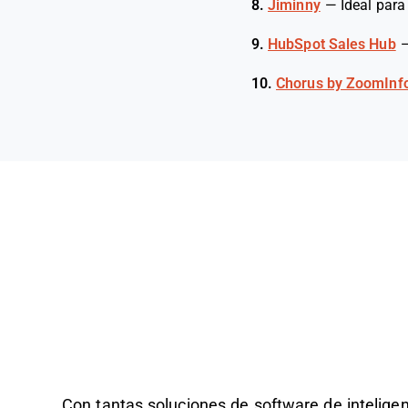
8.
Jiminny
—
Ideal para
9.
HubSpot Sales Hub
10.
Chorus by ZoomInf
Con tantas soluciones de software de inteligenc