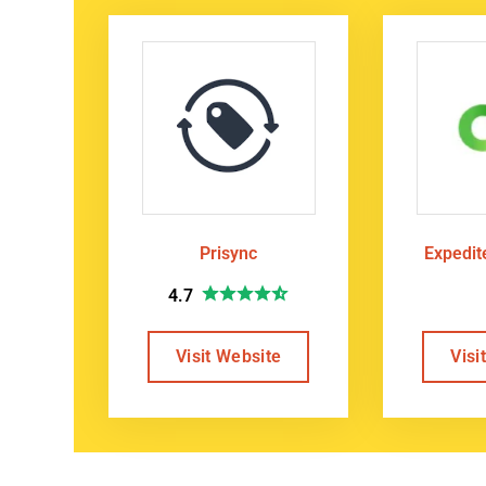
Prisync
Expedi
4.7
Visit Website
Visi