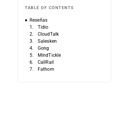
TABLE OF CONTENTS
Reseñas
Tidio
CloudTalk
Salesken
Gong
MindTickle
CallRail
Fathom
Jiminny
HubSpot Sales Hub
Chorus by ZoomInfo
Criterios de Selección
Características
Beneficios
Costos y Precios