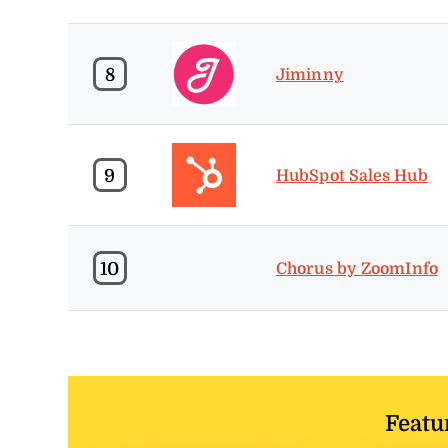
8
Jiminny
9
HubSpot Sales Hub
10
Chorus by ZoomInfo
Featu