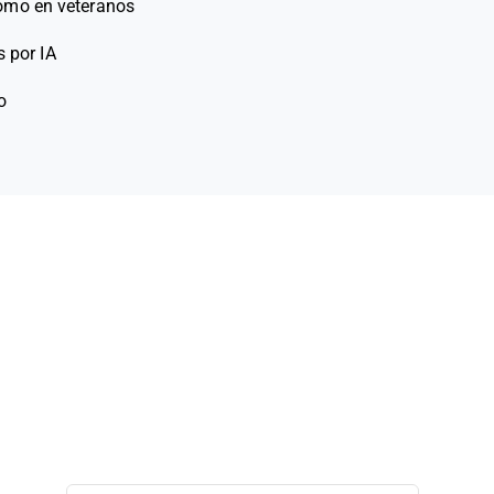
 como en veteranos
 por IA
o