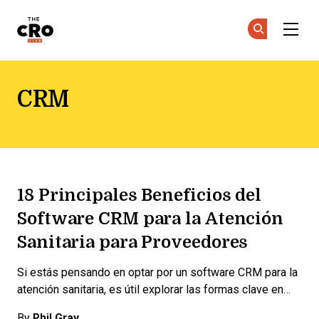
The CRO Club
Ún
Ún
Skip to main content
CRM
18 Principales Beneficios del
Software CRM para la Atención
Sanitaria para Proveedores
Si estás pensando en optar por un software CRM para la
atención sanitaria, es útil explorar las formas clave en…
By
Phil Gray