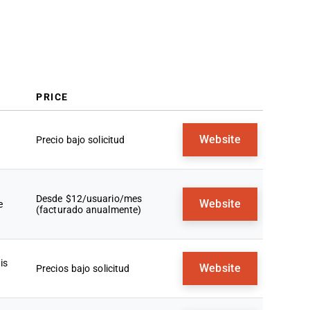
Cómo elegir
Tendencias en software de gestión
de socios
¿Qué es el software de gestión de
socios?
Características
PRICE
Beneficios
Costos y precios
Website
Precio bajo solicitud
Preguntas frecuentes
Desde $12/usuario/mes
Website
e
(facturado anualmente)
is
Website
Precios bajo solicitud