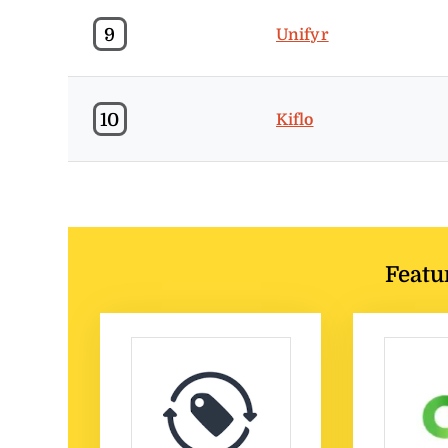
9
Unifyr
10
Kiflo
Featu