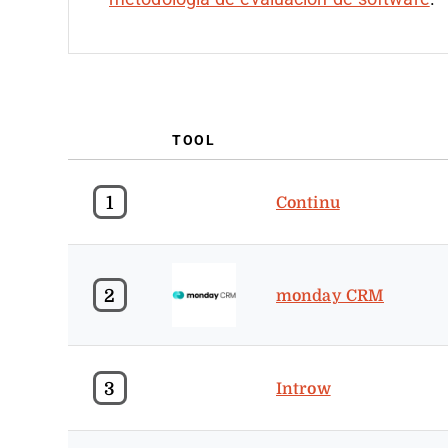
TOOL
1
Continu
2
monday CRM
3
Introw