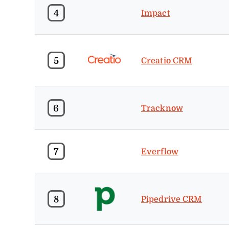
4
Impact
5
Creatio CRM
6
Tracknow
7
Everflow
8
Pipedrive CRM