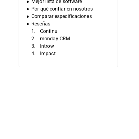
Mejor lista de software
Por qué confiar en nosotros
Comparar especificaciones
Reseñas
Continu
monday CRM
Introw
Impact
Creatio CRM
Tracknow
Everflow
Pipedrive CRM
Unifyr
Kiflo
Otros software de gestión de
socios
Reseñas relacionadas de software
de gestión de socios
Criterios de selección