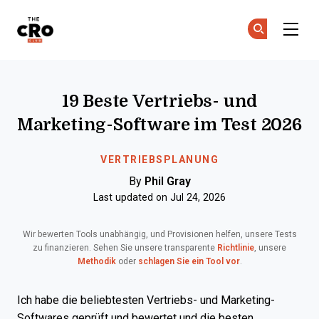
The CRO Club
Co
Co
Skip to main content
19 Beste Vertriebs- und
Marketing-Software im Test 2026
VERTRIEBSPLANUNG
By
Phil Gray
Last updated on Jul 24, 2026
Wir bewerten Tools unabhängig, und Provisionen helfen, unsere Tests
zu finanzieren. Sehen Sie unsere transparente
Richtlinie
, unsere
Methodik
oder
schlagen Sie ein Tool vor
.
Ich habe die beliebtesten Vertriebs- und Marketing-
Softwares geprüft und bewertet und die besten