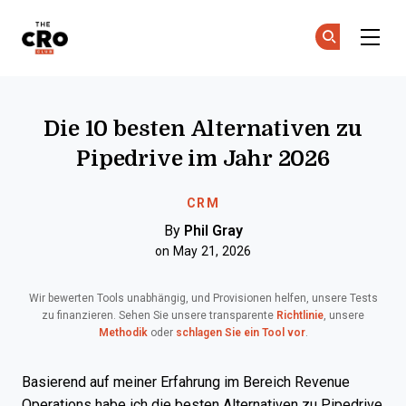
The CRO Club
Co
Co
Skip to main content
Die 10 besten Alternativen zu
Pipedrive im Jahr 2026
CRM
By
Phil Gray
on May 21, 2026
Wir bewerten Tools unabhängig, und Provisionen helfen, unsere Tests
zu finanzieren. Sehen Sie unsere transparente
Richtlinie
, unsere
Methodik
oder
schlagen Sie ein Tool vor
.
Basierend auf meiner Erfahrung im Bereich Revenue
Operations habe ich die besten Alternativen zu Pipedrive