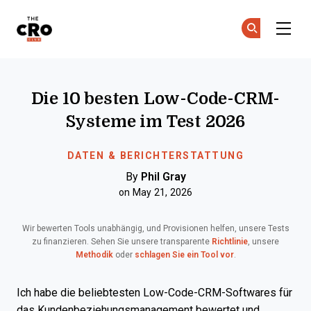
The CRO Club
Co
Co
Skip to main content
Die 10 besten Low-Code-CRM-
Systeme im Test 2026
DATEN & BERICHTERSTATTUNG
By
Phil Gray
on May 21, 2026
Wir bewerten Tools unabhängig, und Provisionen helfen, unsere Tests
zu finanzieren. Sehen Sie unsere transparente
Richtlinie
, unsere
Methodik
oder
schlagen Sie ein Tool vor
.
Ich habe die beliebtesten Low-Code-CRM-Softwares für
das Kundenbeziehungsmanagement bewertet und