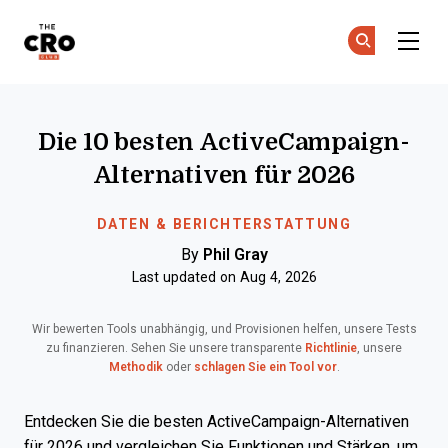
The CRO Club
Co
Co
Skip to main content
Die 10 besten ActiveCampaign-
Alternativen für 2026
DATEN & BERICHTERSTATTUNG
By
Phil Gray
Last updated on Aug 4, 2026
Wir bewerten Tools unabhängig, und Provisionen helfen, unsere Tests
zu finanzieren. Sehen Sie unsere transparente
Richtlinie
, unsere
Methodik
oder
schlagen Sie ein Tool vor
.
Entdecken Sie die besten ActiveCampaign-Alternativen
für 2026 und vergleichen Sie Funktionen und Stärken, um