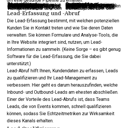
um eine gesunde Pipeline zu erhalten.
Inbound-Lead-Generierung
Outbound-Lead-Generierung
Basiert auf organischen Wachstumskanälen wie Social-Media-Posts, suchmaschinenoptimierten Blogbeiträgen und Empfehlungen durch Bewertungen.
Nutzt bezahlte Marketingkampagnen wie Social-Media-Anzeigen, Over-The-Top-Anzeigen, Pay-Per-Click-Anzeigen und lokale Serviceanzeigen.
Höhere Lead-Qualität, weil sie von sich aus Interesse zeigen.
Niedrigere Lead-Qualität, da Sie ein weites Netz auswerfen.
Schwieriger für Einzelpersonen zu personalisieren. Meistens nur für Segmente.
Leichter für Einzelpersonen zu personalisieren.
Erreicht ein kleineres, aber gezielteres Publikum.
Erreicht ein großes, aber weniger gezieltes Publikum.
Ergebnisse lassen sich leichter messen
Erfolg schwerer messbar
Kostet über einen längeren Zeitraum weniger
Kostet im Laufe der Zeit mehr
Weniger Kontrolle über den Verkaufsprozess
Mehr Kontrolle über den Verkaufsprozess
Lead-Erfassung und -Abruf
Die Lead-Erfassung
bestimmt, mit welchen potenziellen
Kunden Sie in Kontakt treten und wie Sie deren Daten
verwalten. Sie können Formulare und Analyse-Tools, die
in Ihre Website integriert sind, nutzen, um Lead-
Informationen zu sammeln. (Keine Sorge – es gibt genug
Software für die Lead-Erfassung
, die Sie dabei
unterstützt.)
Lead-Abruf
hilft Ihnen, Kundendaten zu erfassen, Leads
zu qualifizieren und Ihr Lead-Management zu
verbessern. Hier geht es darum herauszufinden, welche
Inbound- und Outbound-Leads am ehesten abschließen.
Einer der
Vorteile des Lead-Abrufs
ist, dass Teams
Leads, die von Events kommen, schnell qualifizieren
können, sodass Sie Echtzeitmetriken zur Wirksamkeit
dieses Kanals erhalten.