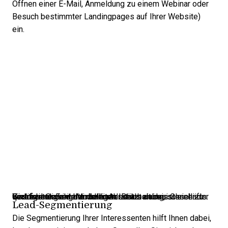
Öffnen einer E-Mail, Anmeldung zu einem Webinar oder
Besuch bestimmter Landingpages auf Ihrer Website)
ein.
Geschwindigkeit bei der Lead-Bearbeitung ist einer der wichtigsten Faktoren beim Abschluss eines Geschäfts. Ein Lead-Scoring-Modell unterstützt dabei, schnell zu qualifizieren und die richtigen Leads an das Vertriebsteam weiterzuleiten.
Lead-Segmentierung
Die Segmentierung Ihrer Interessenten hilft Ihnen dabei,