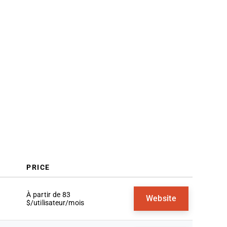
Comment Choisir
Tendances des Logiciels BI
Mobiles
Qu'est-ce qu'un Logiciel BI Mobile ?
Fonctionnalités
Avantages
Coûts et Tarification
FAQs
PRICE
À partir de 83
Website
$/utilisateur/mois