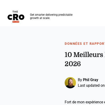
The CRO Club
Get smarter delivering predictable
growth at scale.
Skip to main content
DONNÉES ET RAPPOR
10 Meilleurs
2026
By
Phil Gray
Last updated on
Fort de mon expérience en