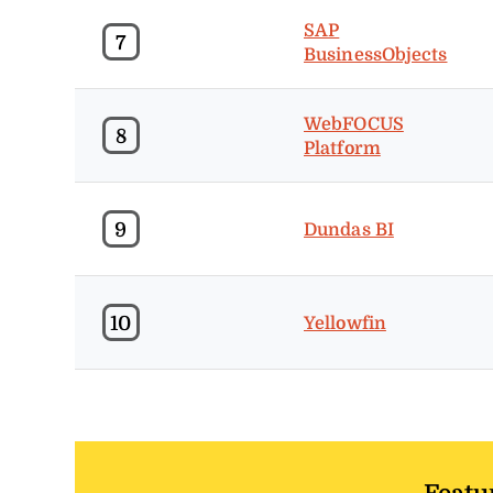
SAP
7
BusinessObjects
WebFOCUS
8
Platform
9
Dundas BI
10
Yellowfin
Featu