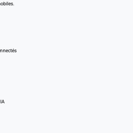
obiles.
onnectés
'IA