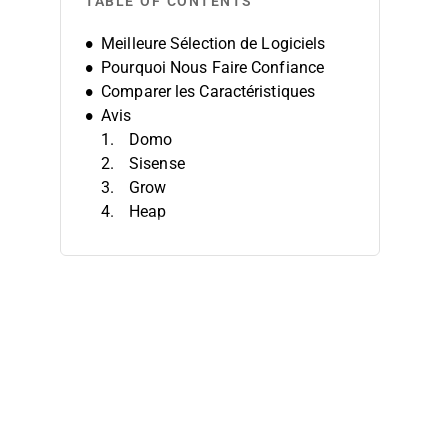
TABLE OF CONTENTS
Meilleure Sélection de Logiciels
Pourquoi Nous Faire Confiance
Comparer les Caractéristiques
Avis
Domo
Sisense
Grow
Heap
Strategy
IBM Cognos Analytics
SAP BusinessObjects
WebFOCUS Platform
Dundas BI
Yellowfin
Autres Logiciels BI Mobiles
Avis Connexes
Critères de Sélection