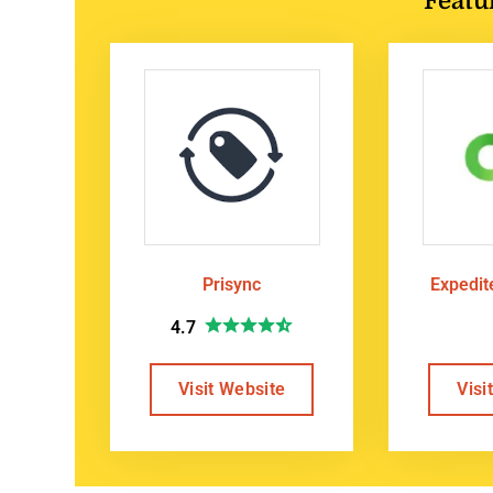
Prisync
Expedi
4.7
Visit Website
Visi