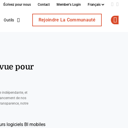
Écrivez pour nous
Contact
Member's Login
Add us o
Follo
Rejoindre La Communauté
Outils
Op
evue pour
e indépendante, et
nancement de nos
ransparence, notre
.
urs logiciels BI mobiles