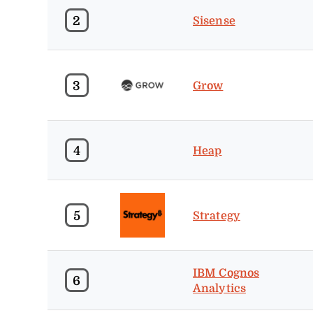
2
Sisense
3
Grow
4
Heap
5
Strategy
IBM Cognos
6
Analytics