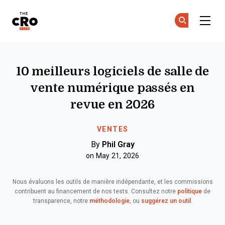
The CRO Club
Re
Re
Skip to main content
10 meilleurs logiciels de salle de
vente numérique passés en
revue en 2026
VENTES
By
Phil Gray
on May 21, 2026
Nous évaluons les outils de manière indépendante, et les commissions
contribuent au financement de nos tests. Consultez notre
politique
de
transparence, notre
méthodologie
, ou
suggérez un outil
.