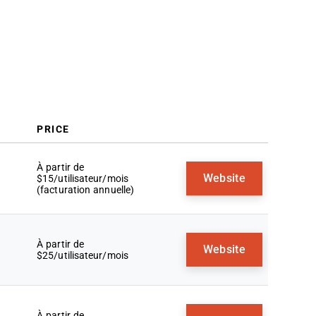
Automatique
Avis Associés
Critères de Sélection
Comment Choisir
Tendances des Logiciels d’Appel
Automatique
Qu’est-ce qu’un Logiciel d’Appel
Automatique ?
PRICE
Fonctionnalités
Bénéfices
À partir de
Coûts et Tarification
Website
$15/utilisateur/mois
(facturation annuelle)
FAQ
À partir de
Website
$25/utilisateur/mois
À partir de