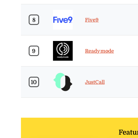
8
Five9
9
Readymode
10
JustCall
Featu