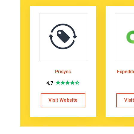
Prisync
Expedi
4.7
Visit Website
Visi