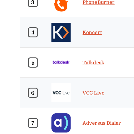
3
PhoneBurner
4
Koncert
5
Talkdesk
6
VCC Live
7
Adversus Dialer