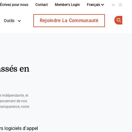
Écrivez pour nous
Contact
Member's Login
Add us on
Follow
Rejoindre La Communauté
Outils
Op
assés en
e indépendante, et
nancement de nos
ransparence, notre
.
s logiciels d’appel