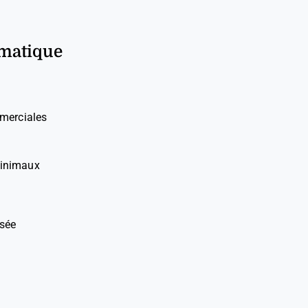
omatique
mmerciales
minimaux
isée