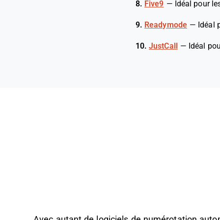
8.
Five9
—
Idéal pour l
9.
Readymode
—
Idéal 
10.
JustCall
—
Idéal pou
Avec autant de logiciels de numérotation automat