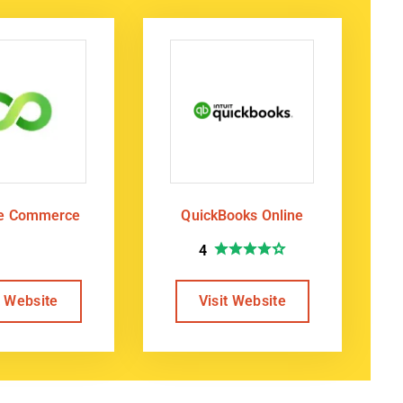
te Commerce
QuickBooks Online
4
t Website
Visit Website