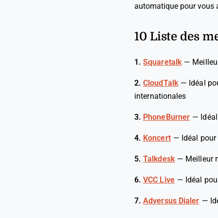
automatique pour vous a
10 Liste des m
1.
Squaretalk
—
Meilleu
2.
CloudTalk
—
Idéal po
internationales
3.
PhoneBurner
—
Idéa
4.
Koncert
—
Idéal pour
5.
Talkdesk
—
Meilleur 
6.
VCC Live
—
Idéal pou
7.
Adversus Dialer
—
Id