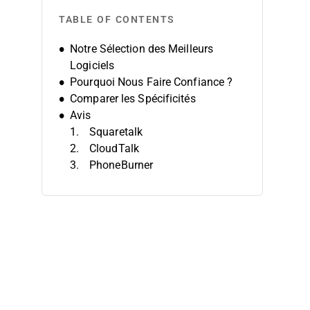
TABLE OF CONTENTS
Notre Sélection des Meilleurs
Logiciels
Pourquoi Nous Faire Confiance ?
Comparer les Spécificités
Avis
Squaretalk
CloudTalk
PhoneBurner
Koncert
Talkdesk
VCC Live
Adversus Dialer
Five9
Readymode
JustCall
Autres Logiciels d’Appel