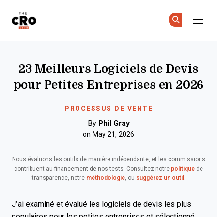
The CRO Club
Re
Re
Skip to main content
23 Meilleurs Logiciels de Devis
pour Petites Entreprises en 2026
PROCESSUS DE VENTE
By
Phil Gray
on May 21, 2026
Nous évaluons les outils de manière indépendante, et les commissions
contribuent au financement de nos tests. Consultez notre
politique
de
transparence, notre
méthodologie
, ou
suggérez un outil
.
J’ai examiné et évalué les logiciels de devis les plus
populaires pour les petites entreprises et sélectionné