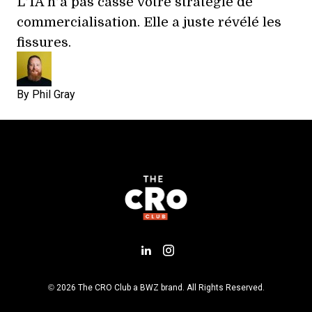
L’IA n’a pas cassé votre stratégie de
commercialisation. Elle a juste révélé les
fissures.
By
Phil Gray
Add us on LinkedIn
Follow us on Insta
Opens new window
© 2026 The CRO Club a
BWZ
brand. All Rights Reserved.