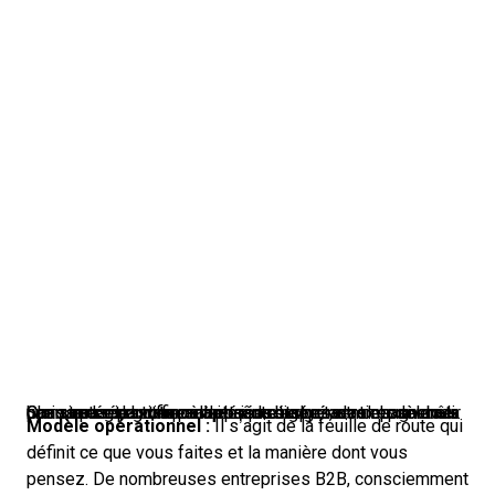
Chacun de ces cinq composants est essentiel pour bâtir une stratégie go-to-market réussie qui accompagnera la croissance de votre entreprise et générera des revenus. Sans une répartition adaptée du budget, des ressources humaines et du temps à chaque étape, votre modèle ne pourra pas se suffire à lui-même.
Modèle opérationnel :
Il s’agit de la feuille de route qui
définit ce que vous faites et la manière dont vous
pensez. De nombreuses entreprises B2B, consciemment