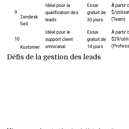
Idéal pour la
Essai
À partir 
9
$/utilis
qualification des
gratuit de
Zendesk
(Team)
leads
30 jours
Sell
Idéal pour le
Essai
À partir 
10
$29/util
support client
gratuit de
(Profess
omnicanal
14 jours
Kustomer
Défis de la gestion des leads