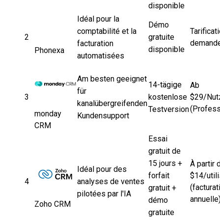
disponible
Idéal pour la
Démo
comptabilité et la
Tarificat
2
gratuite
demand
facturation
disponible
Phonexa
automatisées
Am besten geeignet
14-tägige
Ab
für
3
kostenlose
$29/Nut
kanalübergreifenden
(Profess
Testversion
monday
Kundensupport
CRM
Essai
gratuit de
15 jours +
À partir 
Idéal pour des
forfait
$14/util
4
analyses de ventes
(facturat
gratuit +
pilotées par l'IA
annuelle
démo
Zoho CRM
gratuite