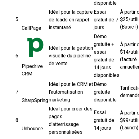
disponible
Idéal pour la capture
Essai
À partir 
5
$25/util
de leads en rappel
gratuit de 7
(Basic+)
instantané
jours
CallPage
Démo
gratuite +
À partir 
Idéal pour la gestion
essai
$14/util
6
visuelle du pipeline
(facturé
gratuit de
de vente
Pipedrive
annuelle
14 jours
CRM
disponibles
Idéal pour le CRM et
Démo
Tarificat
7
l'automatisation
gratuite
demand
marketing
disponible
SharpSpring
Idéal pour créer des
Essai
À partir 
pages
8
gratuit de
$99/util
d'atterrissage
(Launch)
14 jours
Unbounce
personnalisées