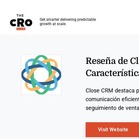
The CRO Club
Get smarter delivering predictable
growth at scale.
Skip to main content
Reseña de Cl
Característic
Close CRM destaca po
Opens new window
comunicación eficient
seguimiento de venta
Ope
Visit Website