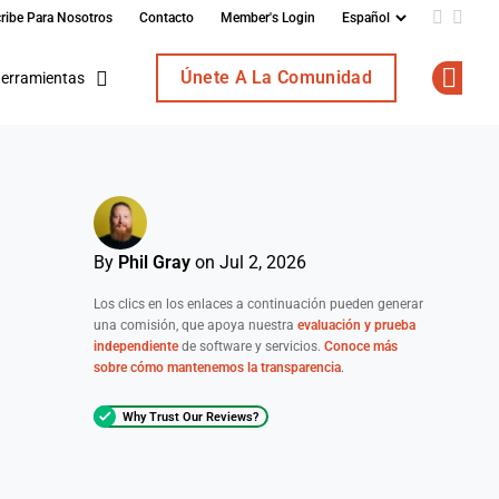
ribe Para Nosotros
Contacto
Member's Login
Add us o
Follo
Únete A La Comunidad
erramientas
Op
By
Phil Gray
on Jul 2, 2026
Los clics en los enlaces a continuación pueden generar
una comisión, que apoya nuestra
evaluación y prueba
independiente
de software y servicios.
Conoce más
sobre cómo mantenemos la transparencia
.
Why Trust Our Reviews?