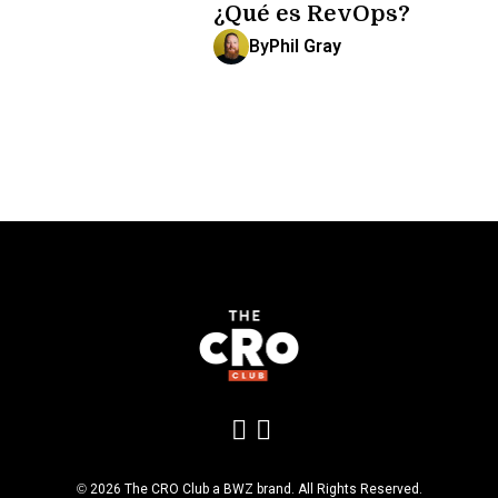
¿Qué es RevOps?
By
Phil Gray
Add us on LinkedIn
Follow us on Insta
Opens new window
© 2026 The CRO Club a
BWZ
brand. All Rights Reserved.