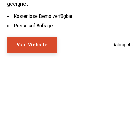
geeignet
Kostenlose Demo verfügbar
Preise auf Anfrage
Visit Website
Rating:
4.