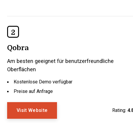
2
Qobra
Am besten geeignet für benutzerfreundliche
Oberflächen
Kostenlose Demo verfügbar
Preise auf Anfrage
Visit Website
Rating:
4.