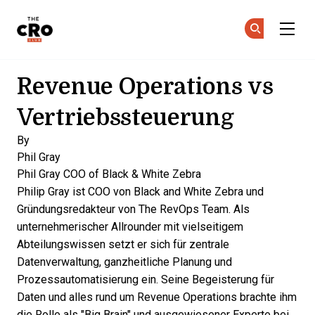
The CRO Club
Co
Co
Skip to main content
Revenue Operations vs
Vertriebssteuerung
By
Phil Gray
Phil Gray
COO of Black & White Zebra
Philip Gray ist COO von Black and White Zebra und
Gründungsredakteur von The RevOps Team. Als
unternehmerischer Allrounder mit vielseitigem
Abteilungswissen setzt er sich für zentrale
Datenverwaltung, ganzheitliche Planung und
Prozessautomatisierung ein. Seine Begeisterung für
Daten und alles rund um Revenue Operations brachte ihm
die Rolle als "Big Brain" und ausgewiesener Experte bei