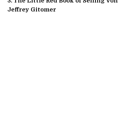
3.
The Little Red Book of Selling
von
Jeffrey Gitomer