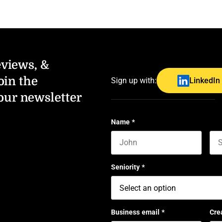
eviews, &
oin the
Sign up with:
LinkedIn
our newsletter
Name
*
First name
Las
Seniority
*
Business email
*
Cre