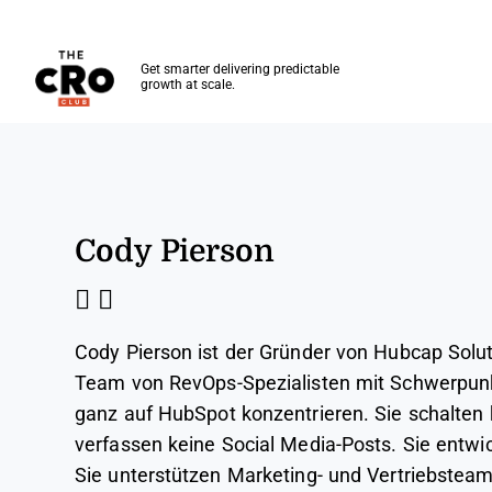
The CRO Club
Get smarter delivering predictable
growth at scale.
Skip to main content
Cody Pierson
Cody Pierson ist der Gründer von Hubcap Solut
Team von RevOps-Spezialisten mit Schwerpunk
ganz auf HubSpot konzentrieren. Sie schalten 
verfassen keine Social Media-Posts. Sie entwi
Sie unterstützen Marketing- und Vertriebstea