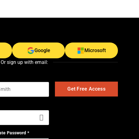
Google
Microsoft
Or sign up with email:
t name
ate Password
*