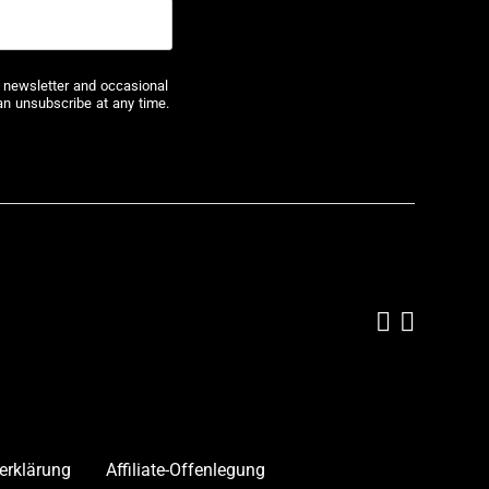
r newsletter and occasional
an unsubscribe at any time.
Add us on
Follow 
erklärung
Affiliate-Offenlegung