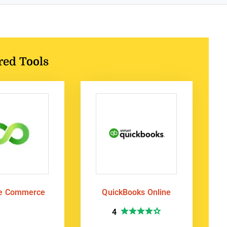
red Tools
te Commerce
QuickBooks Online
4