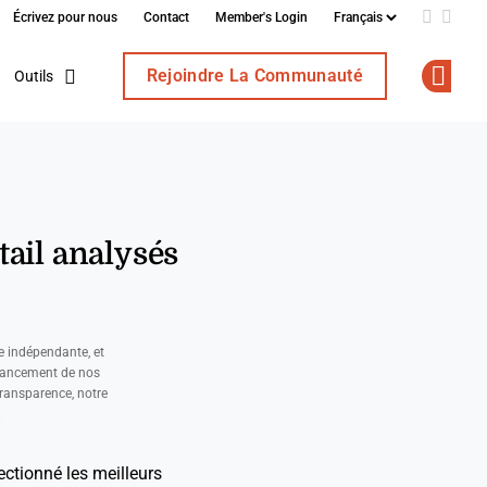
Écrivez pour nous
Contact
Member's Login
Add us o
Follo
Rejoindre La Communauté
Outils
Op
tail analysés
e indépendante, et
nancement de nos
ransparence, notre
.
lectionné les meilleurs