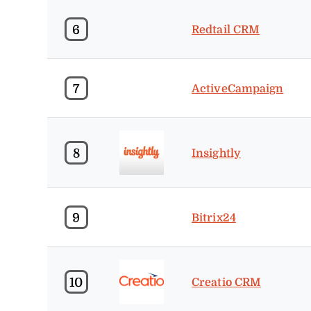
6
Redtail CRM
7
ActiveCampaign
8
Insightly
9
Bitrix24
10
Creatio CRM