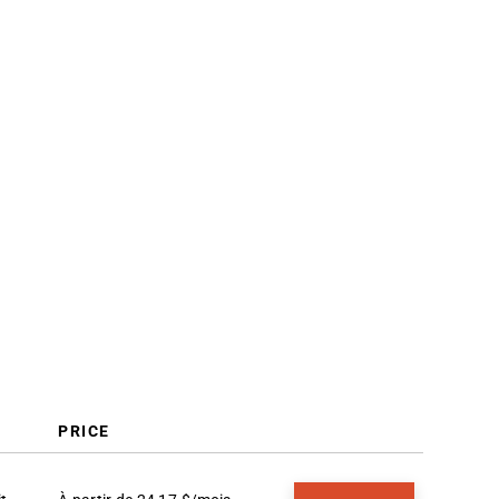
Critères de sélection
Comment choisir
Tendances du CRM pour la vente
au détail
Qu'est-ce qu'un logiciel CRM pour
la vente au détail ?
Fonctionnalités
Avantages
Coûts et tarifs
FAQs
PRICE