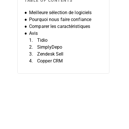
TABLE OF CONTENTS
Meilleure sélection de logiciels
Pourquoi nous faire confiance
Comparer les caractéristiques
Avis
Tidio
SimplyDepo
Zendesk Sell
Copper CRM
Pipeline CRM
Redtail CRM
ActiveCampaign
Insightly
Bitrix24
Creatio CRM
Autres logiciels CRM pour la vente
au détail
Autres analyses de logiciels