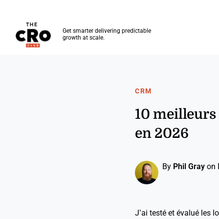
The CRO Club
Get smarter delivering predictable
growth at scale.
Skip to main content
CRM
10 meilleurs
en 2026
By
Phil Gray
on 
J’ai testé et évalué les 