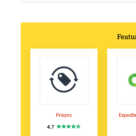
Featu
Prisync
Expedi
4.7