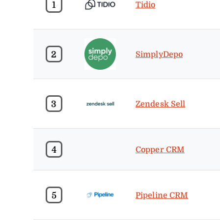
1
Tidio
2
SimplyDepo
3
Zendesk Sell
4
Copper CRM
5
Pipeline CRM