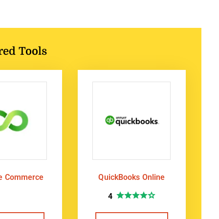
red Tools
te Commerce
QuickBooks Online
4