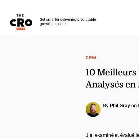
The CRO Club
Get smarter delivering predictable
growth at scale.
Skip to main content
CRM
10 Meilleurs
Analysés en
By
Phil Gray
on 
J’ai examiné et évalué l