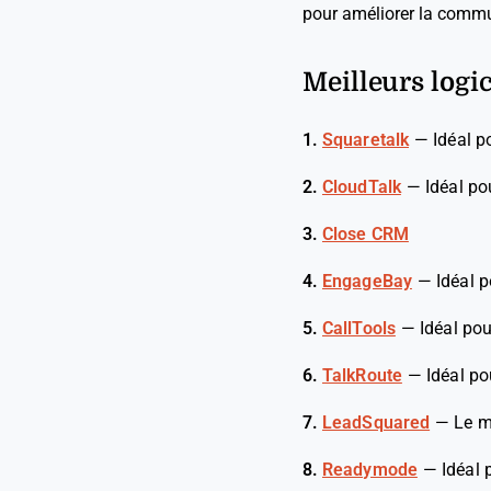
pour améliorer la commun
Meilleurs logi
1.
Squaretalk
—
Idéal p
2.
CloudTalk
—
Idéal po
3.
Close CRM
4.
EngageBay
—
Idéal 
5.
CallTools
—
Idéal po
6.
TalkRoute
—
Idéal po
7.
LeadSquared
—
Le m
8.
Readymode
—
Idéal 