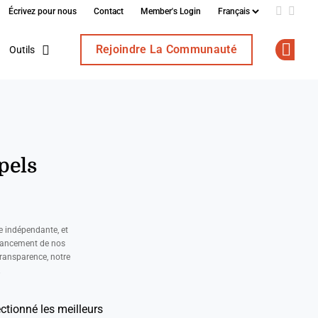
Écrivez pour nous
Contact
Member's Login
Add us o
Follo
Rejoindre La Communauté
Outils
Op
pels
e indépendante, et
nancement de nos
ransparence, notre
.
ectionné les meilleurs