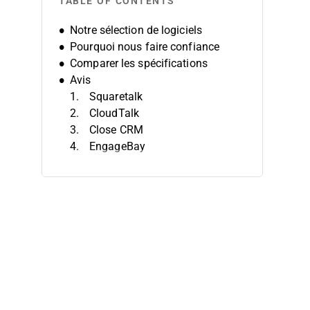
TABLE OF CONTENTS
Notre sélection de logiciels
Pourquoi nous faire confiance
Comparer les spécifications
Avis
Squaretalk
CloudTalk
Close CRM
EngageBay
CallTools
TalkRoute
LeadSquared
Readymode
JustCall
NUACOM
Autres logiciels CRM pour centres
d'appels
Avis similaires