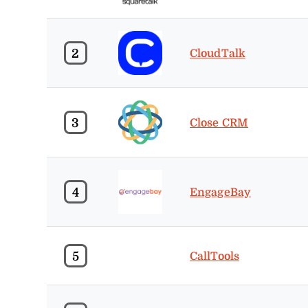
2
CloudTalk
3
Close CRM
4
EngageBay
5
CallTools