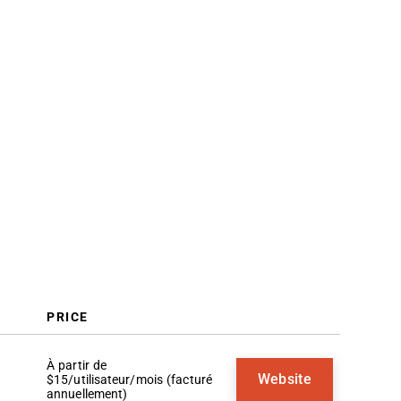
Critères de sélection
Comment choisir
Tendances des logiciels CRM pour
centres d'appels
Qu'est-ce qu'un logiciel CRM pour
centre d'appels ?
Fonctionnalités
Avantages
Coûts & Tarification
FAQ
PRICE
À partir de
Website
$15/utilisateur/mois (facturé
annuellement)