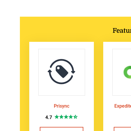
Featu
Prisync
Expedi
4.7