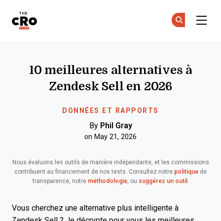
The CRO Club
Re
Re
Skip to main content
10 meilleures alternatives à
Zendesk Sell en 2026
DONNÉES ET RAPPORTS
By
Phil Gray
on May 21, 2026
Nous évaluons les outils de manière indépendante, et les commissions
contribuent au financement de nos tests. Consultez notre
politique
de
transparence, notre
méthodologie
, ou
suggérez un outil
.
Vous cherchez une alternative plus intelligente à
Zendesk Sell ? Je décrypte pour vous les meilleures