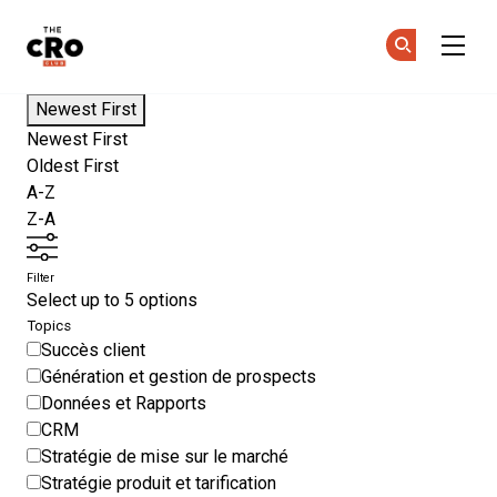
The CRO Club
Re
Re
Skip to main content
Newest First
Newest First
Oldest First
A-Z
Z-A
Filter
Select up to 5 options
Topics
Succès client
Génération et gestion de prospects
Données et Rapports
CRM
Stratégie de mise sur le marché
Stratégie produit et tarification