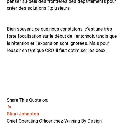
penser au-delà des frontières des départements pour
créer des solutions 1:plusieurs.
Bien souvent, ce que nous constatons, c’est une très
forte focalisation sur le début de l’entonnoir, tandis que
la rétention et l’expansion sont ignorées. Mais pour
réussir en tant que CRO, il faut optimiser les deux.
Share This Quote on:
Share on Twitter
Share on LinkedIn
Share on Facebook
Opens new window
Shari Johnston
Chief Operating Officer chez Winning By Design