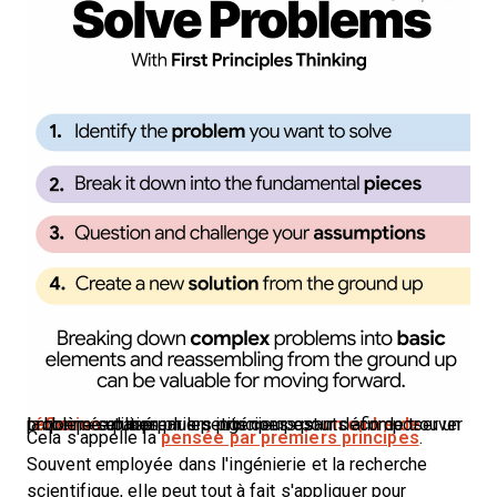
La pensée par premiers principes est
un cadre de réflexion
utilisé par les ingénieurs pour décomposer un problème en ses plus petits composants afin de trouver la bonne solution.
Cela s'appelle la
pensée par premiers principes
.
Souvent employée dans l'ingénierie et la recherche
scientifique, elle peut tout à fait s'appliquer pour