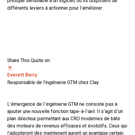
presque semblable à un logiciel, où ils disposent de
différents leviers à actionner pour l’améliorer.
Share This Quote on:
Share on Twitter
Share on LinkedIn
Share on Facebook
Opens new window
Everett Berry
Responsable de l'ingénierie GTM chez Clay
L’émergence de l’ingénierie GTM ne consiste pas à
ajouter une nouvelle fonction tape-à-l’œil. Il s’agit d’un
plan directeur permettant aux CRO modernes de bâtir
des moteurs de revenus efficaces et évolutifs. Ceux qui
l’adopteront dès maintenant auront un avantage certain.