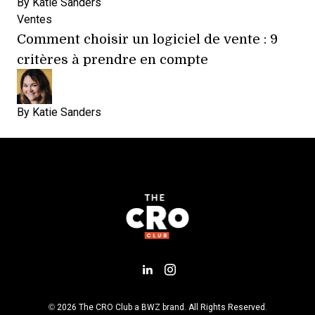
By
Katie Sanders
Ventes
Comment choisir un logiciel de vente : 9
critères à prendre en compte
By
Katie Sanders
Add us on LinkedIn
Follow us on Insta
Opens new window
© 2026 The CRO Club a
BWZ
brand. All Rights Reserved.