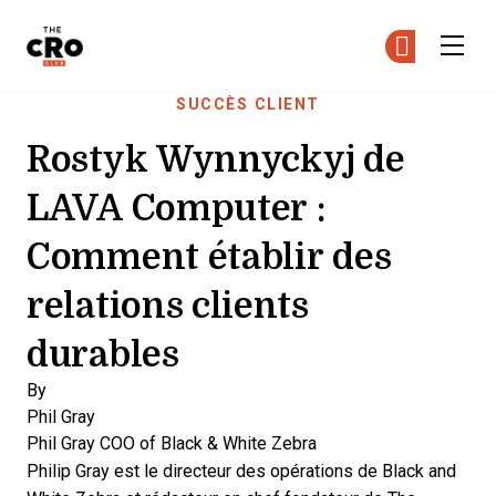
The CRO Club
Re
Re
Skip to main content
SUCCÈS CLIENT
Rostyk Wynnyckyj de
LAVA Computer :
Comment établir des
relations clients
durables
By
Phil Gray
Phil Gray
COO of Black & White Zebra
Philip Gray est le directeur des opérations de Black and