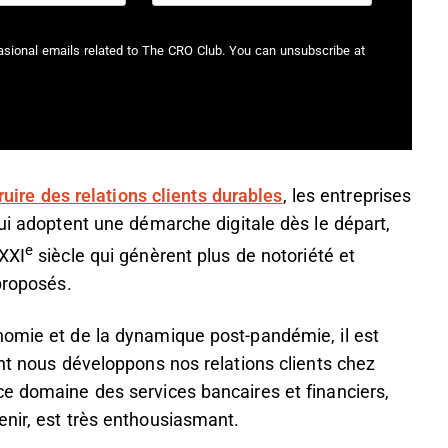
casional emails related to The CRO Club. You can unsubscribe at
ruire des relations clients durables
, les entreprises
qui adoptent une démarche digitale dès le départ,
e
 XXI
siècle qui génèrent plus de notoriété et
proposés.
nomie et de la dynamique post-pandémie, il est
ont nous développons nos relations clients chez
ce domaine des services bancaires et financiers,
nir, est très enthousiasmant.