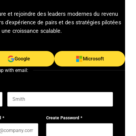
ture et rejoindre des leaders modernes du revenu
s d'expérience de pairs et des stratégies pilotées
et une croissance scalable.
Google
Microsoft
up with email:
Last name
l
*
Create Password
*