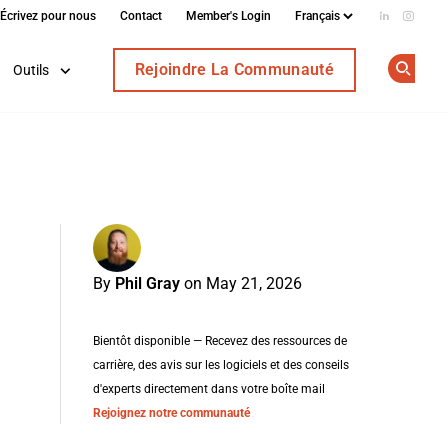
Écrivez pour nous
Contact
Member's Login
Add us on
Follow
Rejoindre La Communauté
Outils
Op
By
Phil Gray
on May 21, 2026
Bientôt disponible — Recevez des ressources de
carrière, des avis sur les logiciels et des conseils
d'experts directement dans votre boîte mail
Rejoignez notre communauté