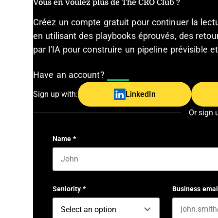
Vous en voulez plus de The CRO Club ?
Créez un compte gratuit pour continuer la lec
en utilisant des playbooks éprouvés, des retour
par l'IA pour construire un pipeline prévisible 
Have an account?
Log In
Sign up with:
LinkedIn
Or sign 
Name
*
First name
Seniority
*
Business emai