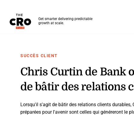
The CRO Club
Get smarter delivering predictable
growth at scale.
Skip to main content
SUCCÈS CLIENT
Chris Curtin de Bank o
de bâtir des relations 
Lorsqu'il s'agit de bâtir des relations clients durables,
préparées pour l'avenir sont celles qui généreront le p