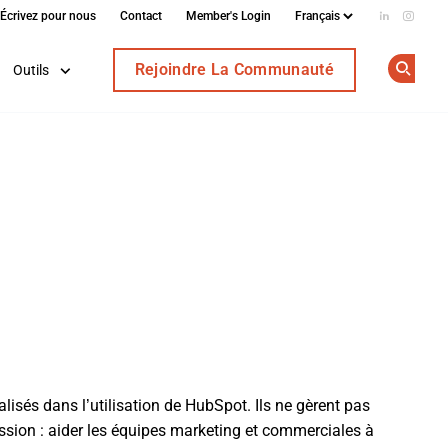
Écrivez pour nous
Contact
Member's Login
Add us on
Follow
Rejoindre La Communauté
Outils
Op
isés dans l’utilisation de HubSpot. Ils ne gèrent pas
mission : aider les équipes marketing et commerciales à