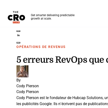
The CRO Club
Get smarter delivering predictable
growth at scale.
Skip to main content
Share on Twitter
Share on LinkedIn
Share on Facebook
Share on Pinterest
Share through Email
OPÉRATIONS DE REVENUS
5 erreurs RevOps que
By
Cody Pierson
Cody Pierson
Cody Pierson est le fondateur de Hubcap Solutions, un
les publicités Google. Ils n’écrivent pas de publicatio