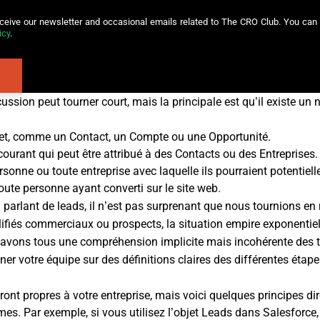
eceive our newsletter and occasional emails related to The CRO Club. You can 
icy
.
ussion peut tourner court, mais la principale est qu’il existe u
jet, comme un Contact, un Compte ou une Opportunité.
ourant qui peut être attribué à des Contacts ou des Entreprises.
ne ou toute entreprise avec laquelle ils pourraient potentielle
ute personne ayant converti sur le site web.
 parlant de leads, il n’est pas surprenant que nous tournions e
ifiés commerciaux ou prospects, la situation empire exponentie
 avons tous une compréhension implicite mais incohérente des t
ner votre équipe sur des définitions claires des différentes éta
ont propres à votre entreprise, mais voici quelques principes dir
s. Par exemple, si vous utilisez l’objet Leads dans Salesforce, 