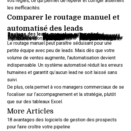
vos règles, ce qui permet de repérer et corriger aisément
les inefficacités.
Comparer le routage manuel et
automatisé des leads
Routage des leads manuel vs automatisé
Aspect
Routage manuel
Routage automatisé
Vitesse
Plus lent, surtout lorsque le flux de leads augmente
Plus rapide, garantit une attribution expéditive
Précision
Dépend des connaissances et du jugement de la personne
Plus cohérent grâce à des règles prédéfinies
Scalabilité
Limitée, devient lourde avec un volume élevé de leads
Hautement scalable, gère aisément les volumes croissants
Erreur humaine
Sujet à des erreurs dues à la saisie manuelle
Diminue l’erreur humaine grâce à l’automatisation
Temps investi
Demandant en temps, surtout pour les managers
Libère du temps pour que les managers se concentrent sur la stratégie
Personnalisation
Plus de contrôle sur chaque attribution
Nécessite une configuration mais s’adapte aux règles
Équilibre de la distribution
Peut être déséquilibrée sans suivi rigoureux
Plus facile à surveiller et à ajuster pour plus d’équité
Le routage manuel peut paraître séduisant pour une
petite équipe avec peu de leads. Mais dès que votre
volume de ventes augmente, l'automatisation devient
indispensable. Un système automatisé réduit les erreurs
humaines et garantit qu’aucun lead ne soit laissé sans
suivi.
De plus, cela permet à vos managers commerciaux de se
focaliser sur l’accompagnement et la stratégie, plutôt
que sur des tableaux Excel.
More Articles
18 avantages des logiciels de gestion des prospects
pour faire croître votre pipeline