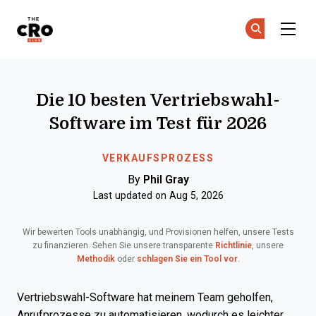
The CRO Club
Co
Co
Skip to main content
Die 10 besten Vertriebswahl-
Software im Test für 2026
VERKAUFSPROZESS
By
Phil Gray
Last updated on Aug 5, 2026
Wir bewerten Tools unabhängig, und Provisionen helfen, unsere Tests
zu finanzieren. Sehen Sie unsere transparente
Richtlinie
, unsere
Methodik
oder
schlagen Sie ein Tool vor
.
Vertriebswahl-Software hat meinem Team geholfen,
Anrufprozesse zu automatisieren, wodurch es leichter