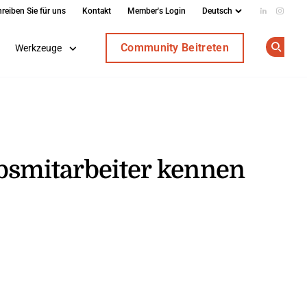
reiben Sie für uns
Kontakt
Member's Login
Add us on
Follow
Community Beitreten
Werkzeuge
Op
ebsmitarbeiter kennen