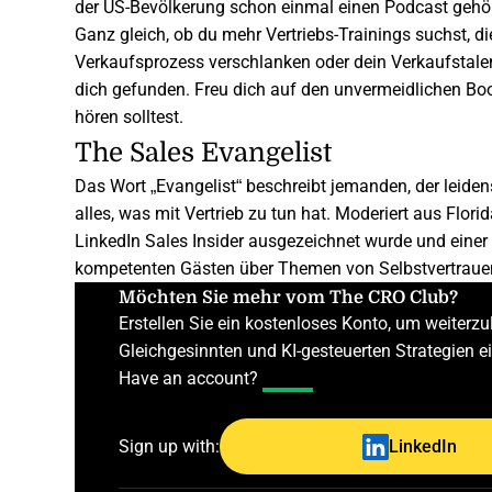
der US-Bevölkerung schon einmal einen Podcast gehör
Ganz gleich, ob du mehr
Vertriebs-Trainings
suchst, di
Verkaufsprozess verschlanken oder dein Verkaufstalent 
dich gefunden. Freu dich auf den unvermeidlichen Boos
hören solltest.
The Sales Evangelist
Das Wort „Evangelist“ beschreibt jemanden, der leide
alles, was mit Vertrieb zu tun hat. Moderiert aus Flo
LinkedIn Sales Insider ausgezeichnet wurde und einer
kompetenten Gästen über Themen von Selbstvertrauen
Möchten Sie mehr vom The CRO Club?
Erstellen Sie ein kostenloses Konto, um weiter
Gleichgesinnten und KI-gesteuerten Strategien 
Have an account?
Log In
Sign up with:
LinkedIn