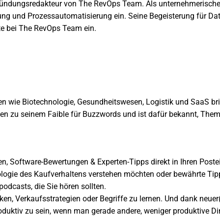
ründungsredakteur von The RevOps Team. Als unternehmerischer A
nung und Prozessautomatisierung ein. Seine Begeisterung für D
rte bei The RevOps Team ein.
 wie Biotechnologie, Gesundheitswesen, Logistik und SaaS bring
fen zu seinem Faible für Buzzwords und ist dafür bekannt, Theme
n, Software-Bewertungen & Experten-Tipps direkt in Ihren Post
hologie des Kaufverhaltens verstehen möchten oder bewährte Ti
odcasts, die Sie hören sollten.
ken, Verkaufsstrategien oder Begriffe zu lernen. Und dank neue
duktiv zu sein, wenn man gerade andere, weniger produktive Din