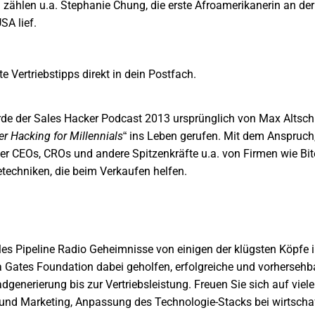
zählen u.a. Stephanie Chung, die erste Afroamerikanerin an der
SA lief.
te Vertriebstipps
direkt in dein Postfach.
rde der
Sales Hacker Podcast
2013 ursprünglich von Max Altschu
er Hacking for Millennials
“ ins Leben gerufen. Mit dem Anspruch
r CEOs, CROs und andere Spitzenkräfte u.a. von Firmen wie Bi
techniken, die beim Verkaufen helfen.
les Pipeline Radio
Geheimnisse von einigen der klügsten Köpfe i
a Gates Foundation dabei geholfen, erfolgreiche und vorherseh
Leadgenerierung bis zur Vertriebsleistung. Freuen Sie sich auf v
und Marketing, Anpassung des Technologie-Stacks bei wirtschaf