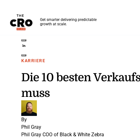
The CRO Club
Get smarter delivering predictable
growth at scale.
Skip to main content
Share on Twitter
Share on LinkedIn
Share on Facebook
Share on Pinterest
Share through Email
KARRIERE
Die 10 besten Verkaufs
muss
By
Phil Gray
Phil Gray
COO of Black & White Zebra