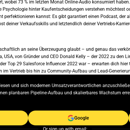
t, wobei 73 % im letzten Monat Online-Audio konsumiert haben.
e Psychologie hinter Kaufentscheidungen verstehen möchtest od
perfektionieren kannst: Es gibt garantiert einen Podcast, der al
t deiner Verkaufsskills und letztendlich deiner Vertriebs-Karri
nschaftlich an seine Überzeugung glaubt – und genau das verkör
rida, USA, von Gründer und CEO Donald Kelly – der 2022 zu den Li
 der Top 29 Salesforce Influencer 2022 war – erwarten dich hier
 im Vertrieb bis hin zu Community-Aufbau und Lead-Generieru
zulesen und sich modernen Umsatzverantwortlichen anzuschließen
einen planbaren Pipeline-Aufbau und skalierbares Wachstum erre
Google
Or sign up with email: