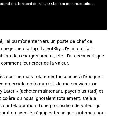
casional emails related to The CRO Club. You can unsubscribe at
é, j'ai pu m'orienter vers un poste de chef de
ne jeune startup, TalentSky. J'y ai tout fait :
ahiers des charges produit, etc. J'ai découvert que
r comment leur créer de la valeur.
i très connue mais totalement inconnue à l'époque :
 commerciale go-to-market. Je me souviens, on
 Later » (acheter maintenant, payer plus tard) et
c colère ou nous ignoraient totalement. Cela a
ur l'élaboration d'une proposition de valeur qui
laboration avec les équipes techniques internes pour