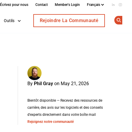
Écrivez pour nous
Contact
Member's Login
Add us on
Follow
Rejoindre La Communauté
Outils
Op
By
Phil Gray
on May 21, 2026
Bientôt disponible — Recevez des ressources de
carrière, des avis sur les logiciels et des conseils
d'experts directement dans votre boîte mail
Rejoignez notre communauté