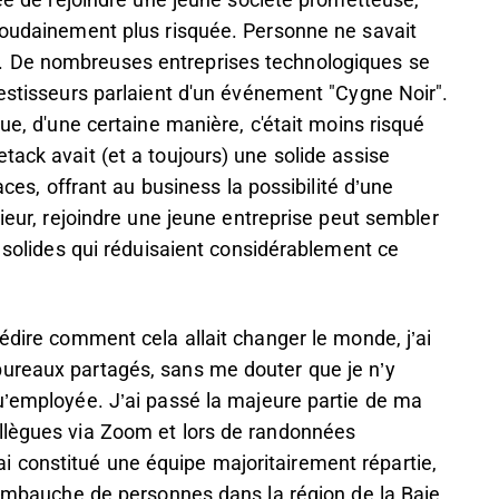
dée de rejoindre une jeune société prometteuse,
 soudainement plus risquée. Personne ne savait
. De nombreuses entreprises technologiques se
vestisseurs parlaient d'un événement "Cygne Noir".
que, d'une certaine manière, c'était moins risqué
tack avait (et a toujours) une solide assise
aces, offrant au business la possibilité d’une
rieur, rejoindre une jeune entreprise peut sembler
s solides qui réduisaient considérablement ce
édire comment cela allait changer le monde, j’ai
bureaux partagés, sans me douter que je n’y
u’employée. J’ai passé la majeure partie de ma
llègues via Zoom et lors de randonnées
 constitué une équipe majoritairement répartie,
l’embauche de personnes dans la région de la Baie