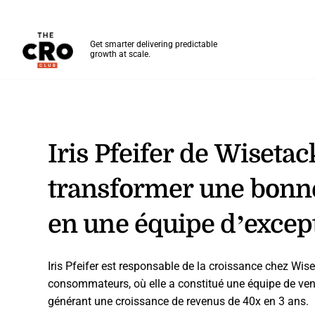
The CRO Club
Get smarter delivering predictable
growth at scale.
Skip to main content
Iris Pfeifer de Wiseta
transformer une bonn
en une équipe d’excep
Iris Pfeifer est responsable de la croissance chez Wis
consommateurs, où elle a constitué une équipe de ven
générant une croissance de revenus de 40x en 3 ans.