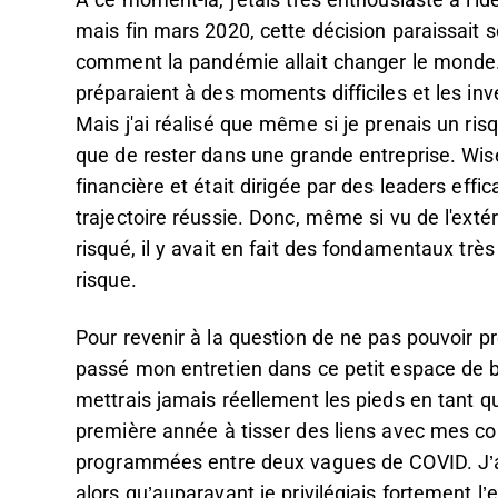
À ce moment-là, j'étais très enthousiaste à l'i
mais fin mars 2020, cette décision paraissait
comment la pandémie allait changer le monde
préparaient à des moments difficiles et les in
Mais j'ai réalisé que même si je prenais un ris
que de rester dans une grande entreprise. Wise
financière et était dirigée par des leaders effic
trajectoire réussie. Donc, même si vu de l'exté
risqué, il y avait en fait des fondamentaux trè
risque.
Pour revenir à la question de ne pas pouvoir pr
passé mon entretien dans ce petit espace de 
mettrais jamais réellement les pieds en tant q
première année à tisser des liens avec mes co
programmées entre deux vagues de COVID. J’ai
alors qu’auparavant je privilégiais fortement 