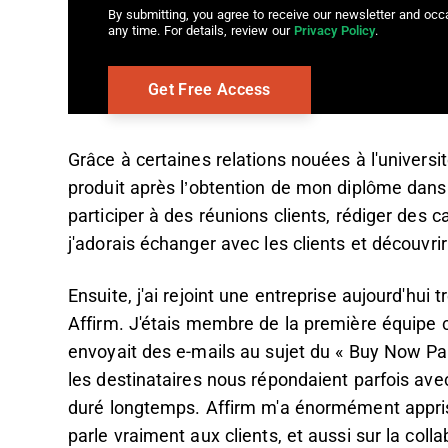
By submitting, you agree to receive our newsletter and oc
any time. For details, review our
Privacy Policy
.
Grâce à certaines relations nouées à l'universit
produit après l’obtention de mon diplôme dans u
participer à des réunions clients, rédiger des c
j'adorais échanger avec les clients et découvri
Ensuite, j'ai rejoint une entreprise aujourd'hu
Affirm. J'étais membre de la première équipe
envoyait des e-mails au sujet du « Buy Now Pay
les destinataires nous répondaient parfois ave
duré longtemps. Affirm m'a énormément appris s
parle vraiment aux clients, et aussi sur la col