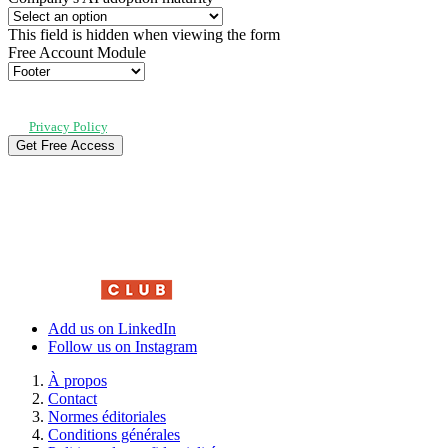
This field is hidden when viewing the form
Free Account Module
By submitting, you agree to receive our newsletter and occasional emails
related to The CRO Club. You can unsubscribe at any time. For details, review
our
Privacy Policy
.
Add us on LinkedIn
Follow us on Instagram
À propos
Contact
Normes éditoriales
Conditions générales