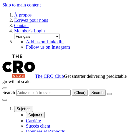
Skip to main content
À propos
Écrivez pour nous
Contact
Member's Login
Add us on LinkedIn
Follow us on Instagram
The CRO Club
Get smarter delivering predictable
growth at scale.
Search
(Clear)
Search
Sujettes
Sujettes
Carrière
Succès client
Données et Rapports