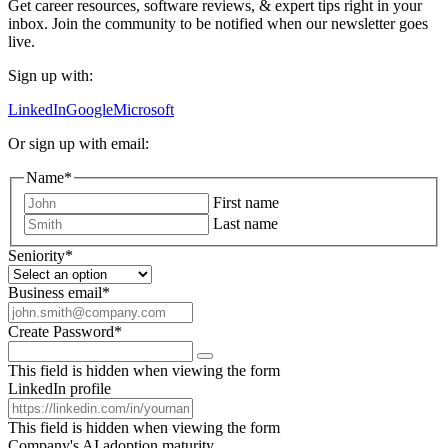
Get career resources, software reviews, & expert tips right in your
inbox. Join the community to be notified when our newsletter goes
live.
Sign up with:
LinkedIn
Google
Microsoft
Or sign up with email:
Name
*
First name
Last name
Seniority
*
Business email
*
Create Password
*
This field is hidden when viewing the form
LinkedIn profile
This field is hidden when viewing the form
Company's AI adoption maturity