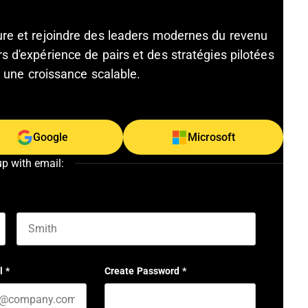
ture et rejoindre des leaders modernes du revenu
s d'expérience de pairs et des stratégies pilotées
et une croissance scalable.
Google
Microsoft
up with email:
Last name
l
*
Create Password
*