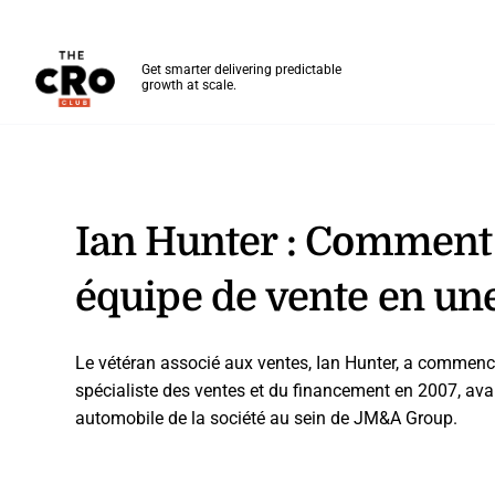
The CRO Club
Get smarter delivering predictable
growth at scale.
Skip to main content
Ian Hunter : Comment
équipe de vente en un
Le vétéran associé aux ventes, Ian Hunter, a commenc
spécialiste des ventes et du financement en 2007, avan
automobile de la société au sein de JM&A Group.