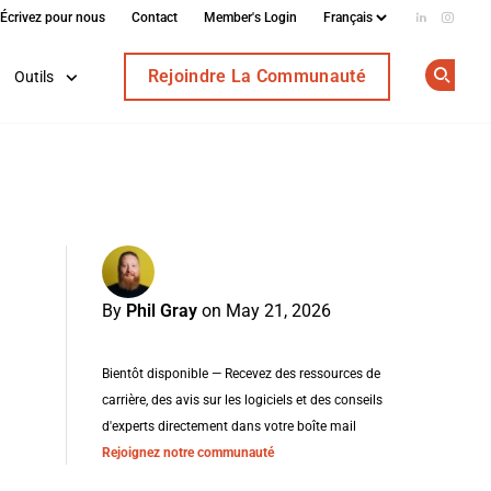
Écrivez pour nous
Contact
Member's Login
Add us on
Follow
Rejoindre La Communauté
Outils
Op
By
Phil Gray
on May 21, 2026
Bientôt disponible — Recevez des ressources de
carrière, des avis sur les logiciels et des conseils
d'experts directement dans votre boîte mail
Rejoignez notre communauté