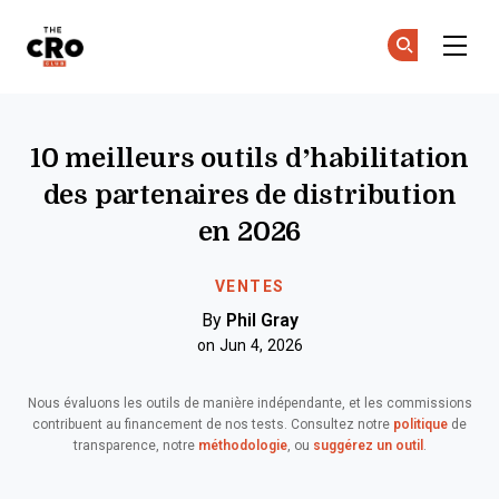
The CRO Club
Re
Re
Skip to main content
10 meilleurs outils d’habilitation
des partenaires de distribution
en 2026
VENTES
By
Phil Gray
on Jun 4, 2026
Nous évaluons les outils de manière indépendante, et les commissions
contribuent au financement de nos tests. Consultez notre
politique
de
transparence, notre
méthodologie
, ou
suggérez un outil
.