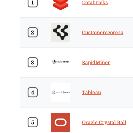
1
Databricks
2
Customerscore.io
3
RapidMiner
4
Tableau
5
Oracle Crystal Ball