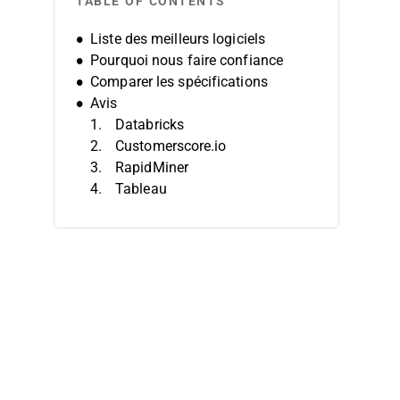
TABLE OF CONTENTS
Liste des meilleurs logiciels
Pourquoi nous faire confiance
Comparer les spécifications
Avis
Databricks
Customerscore.io
RapidMiner
Tableau
Oracle Crystal Ball
Anaconda
Board
SAS Advanced Analytics
IBM Watson Studio
Qlik Sense
Autres logiciels d’analytique
prédictive
Critiques associées