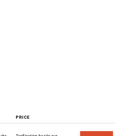
Critères de sélection
Comment choisir
Qu’est-ce qu’un logiciel
d’analytique prédictive ?
Fonctionnalités
Avantages
Coûts et tarifs
FAQ
PRICE