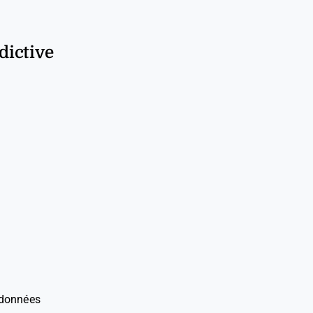
dictive
 données