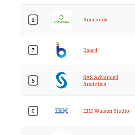
6
Anaconda
7
Board
SAS Advanced
8
Analytics
9
IBM Watson Studio