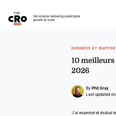
The CRO Club
Get smarter delivering predictable
growth at scale.
Skip to main content
DONNÉES ET RAPPOR
10 meilleurs
2026
By
Phil Gray
Last updated on
J’ai examiné et évalué le