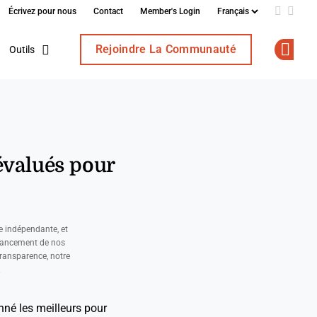
Écrivez pour nous
Contact
Member's Login
Add us o
Follo
Rejoindre La Communauté
Outils
Op
 évalués pour
e indépendante, et
nancement de nos
ransparence, notre
.
onné les meilleurs pour