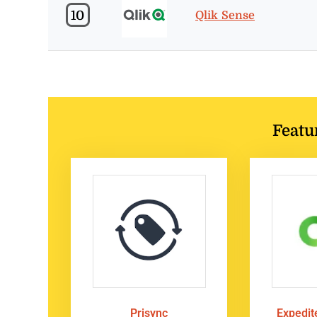
10
Qlik Sense
Featu
Prisync
Expedi