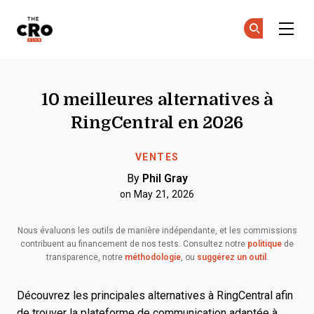
The CRO Club
Re
Re
Skip to main content
10 meilleures alternatives à
RingCentral en 2026
VENTES
By
Phil Gray
on May 21, 2026
Nous évaluons les outils de manière indépendante, et les commissions
contribuent au financement de nos tests. Consultez notre
politique
de
transparence, notre
méthodologie
, ou
suggérez un outil
.
Découvrez les principales alternatives à RingCentral afin
de trouver la plateforme de communication adaptée à