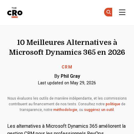
The CRO Club
Re
Re
Skip to main content
10 Meilleures Alternatives à
Microsoft Dynamics 365 en 2026
CRM
By
Phil Gray
Last updated on May 29, 2026
Nous évaluons les outils de manière indépendante, et les commissions
contribuent au financement de nos tests. Consultez notre
politique
de
transparence, notre
méthodologie
, ou
suggérez un outil
.
Les alternatives à Microsoft Dynamics 365 améliorent la
gestion CRM pour les professionnels RevOps,