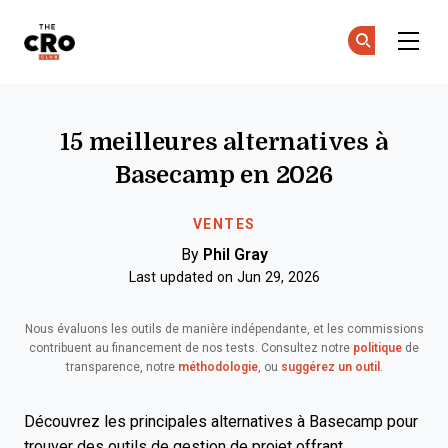
The CRO Club
Re
Re
Skip to main content
15 meilleures alternatives à
Basecamp en 2026
VENTES
By
Phil Gray
Last updated on Jun 29, 2026
Nous évaluons les outils de manière indépendante, et les commissions
contribuent au financement de nos tests. Consultez notre
politique
de
transparence, notre
méthodologie
, ou
suggérez un outil
.
Découvrez les principales alternatives à Basecamp pour
trouver des outils de gestion de projet offrant