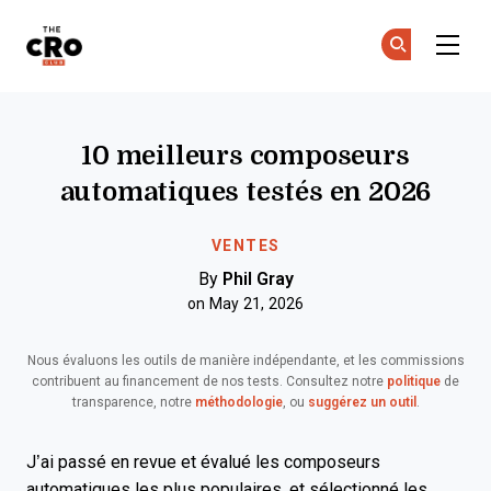
The CRO Club
Re
Re
Skip to main content
10 meilleurs composeurs
automatiques testés en 2026
VENTES
By
Phil Gray
on May 21, 2026
Nous évaluons les outils de manière indépendante, et les commissions
contribuent au financement de nos tests. Consultez notre
politique
de
transparence, notre
méthodologie
, ou
suggérez un outil
.
J’ai passé en revue et évalué les composeurs
automatiques les plus populaires, et sélectionné les