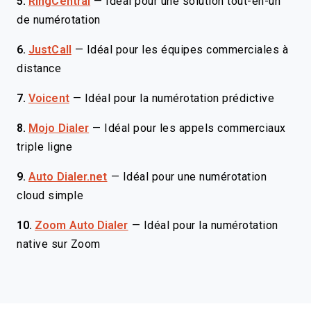
5.
RingCentral
—
Idéal pour une solution tout-en-un
de numérotation
6.
JustCall
—
Idéal pour les équipes commerciales à
distance
7.
Voicent
—
Idéal pour la numérotation prédictive
8.
Mojo Dialer
—
Idéal pour les appels commerciaux
triple ligne
9.
Auto Dialer.net
—
Idéal pour une numérotation
cloud simple
10.
Zoom Auto Dialer
—
Idéal pour la numérotation
native sur Zoom