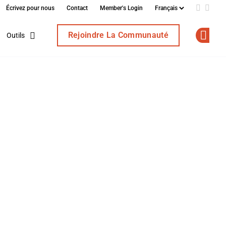
Écrivez pour nous
Contact
Member's Login
Add us o
Follo
Rejoindre La Communauté
Outils
Op