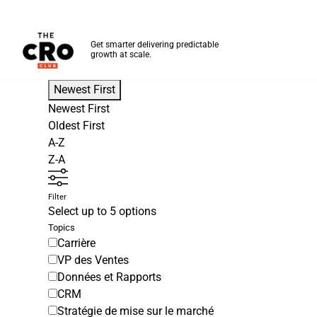
The CRO Club
Get smarter delivering predictable
growth at scale.
Skip to main content
Newest First
Newest First
Oldest First
A-Z
Z-A
Filter
Select up to 5 options
Topics
Carrière
VP des Ventes
Données et Rapports
CRM
Stratégie de mise sur le marché