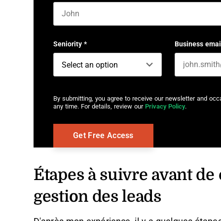
First name
Seniority
*
Business emai
By submitting, you agree to receive our newsletter and oc
any time. For details, review our
Privacy Policy
.
Étapes à suivre avant de 
gestion des leads