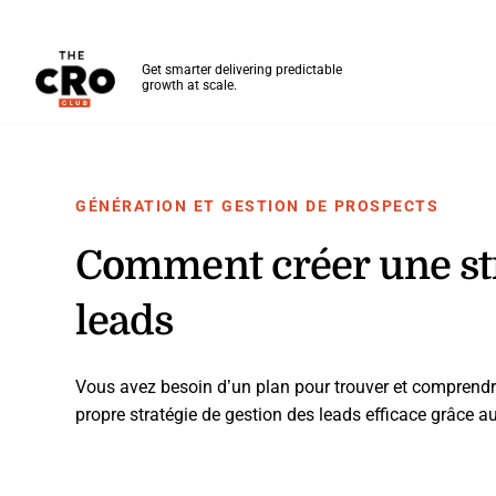
The CRO Club
Get smarter delivering predictable
growth at scale.
Skip to main content
GÉNÉRATION ET GESTION DE PROSPECTS
Comment créer une str
leads
Vous avez besoin d’un plan pour trouver et comprendre 
propre stratégie de gestion des leads efficace grâce au