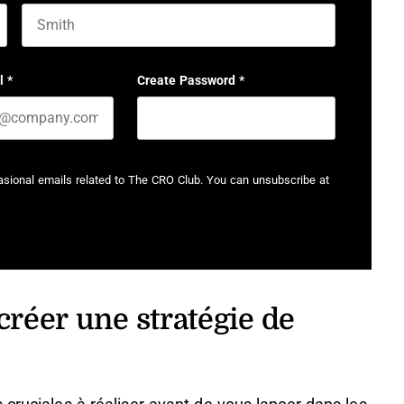
Last name
l
*
Create Password
*
casional emails related to The CRO Club. You can unsubscribe at
créer une stratégie de