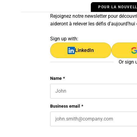
POUR LA NOUVELL
Rejoignez notre newsletter pour découvrir
aideront à relever les défis d'aujourd'hui
Sign up with:
LinkedIn
Or sign 
URL
Name
*
First name
This field is for validation purposes 
Business email
*