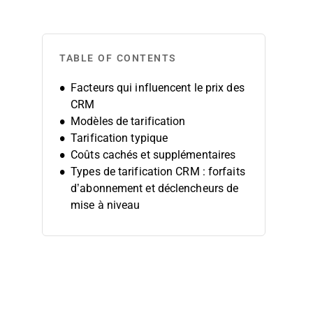
TABLE OF CONTENTS
Facteurs qui influencent le prix des
CRM
Modèles de tarification
Tarification typique
Coûts cachés et supplémentaires
Types de tarification CRM : forfaits
d’abonnement et déclencheurs de
mise à niveau
Maximiser le ROI de votre
investissement dans la tarification
CRM
Questions à poser aux fournisseurs
Négocier le prix d’un CRM