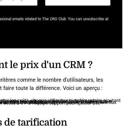
casional emails related to The CRO Club. You can unsubscribe at
nt le prix d'un CRM ?
ritères comme le nombre d'utilisateurs, les
t faire toute la différence. Voici un aperçu :
de travail peut entraîner $500–$2000 de frais d'installation.
de tarification