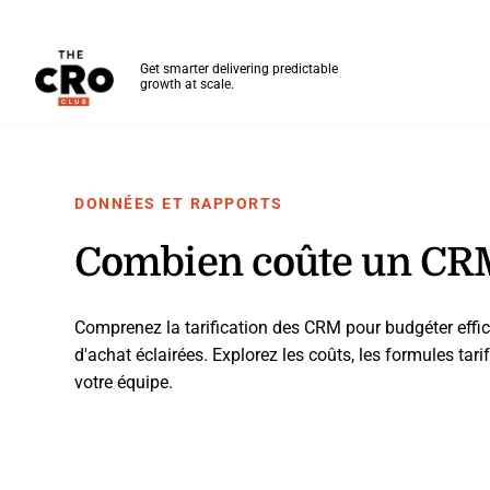
The CRO Club
Get smarter delivering predictable
growth at scale.
Skip to main content
DONNÉES ET RAPPORTS
Combien coûte un CR
Comprenez la tarification des CRM pour budgéter effica
d'achat éclairées. Explorez les coûts, les formules tarif
votre équipe.