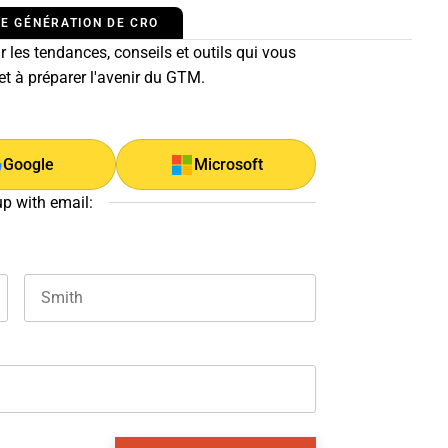
E GÉNÉRATION DE CRO
 les tendances, conseils et outils qui vous
 et à préparer l'avenir du GTM.
Google
Microsoft
up with email:
Last name
and should be left unchanged.