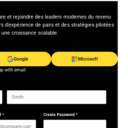
ture et rejoindre des leaders modernes du revenu
s d'expérience de pairs et des stratégies pilotées
et une croissance scalable.
Google
Microsoft
up with email:
Last name
l
*
Create Password
*