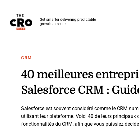
The CRO Club
Get smarter delivering predictable
growth at scale.
Skip to main content
CRM
40 meilleures entrepris
Salesforce CRM : Guid
Salesforce est souvent considéré comme le CRM numér
utilisant leur plateforme. Voici 40 de leurs principaux c
fonctionnalités du CRM, afin que vous puissiez décider 