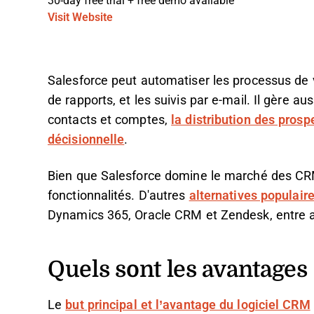
30-day free trial + free demo available
Opens new window
Visit Website
Salesforce peut automatiser les processus de 
de rapports, et les suivis par e-mail. Il gère au
contacts et comptes,
la distribution des prosp
décisionnelle
.
Bien que Salesforce domine le marché des CRM, 
fonctionnalités. D'autres
alternatives populair
Dynamics 365, Oracle CRM et Zendesk, entre a
Quels sont les avantages
Le
but principal et l’avantage du logiciel CRM