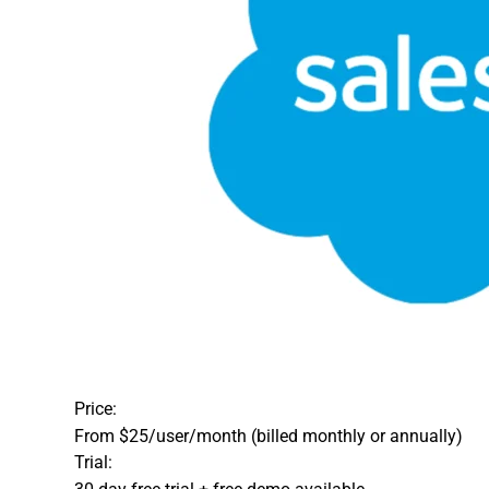
Opens new window
Price:
From $25/user/month (billed monthly or annually)
Trial: