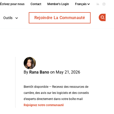
Écrivez pour nous
Contact
Member's Login
Add us on
Follow
Rejoindre La Communauté
Outils
Op
By
Rana Bano
on May 21, 2026
Bientôt disponible — Recevez des ressources de
carrière, des avis sur les logiciels et des conseils
d'experts directement dans votre boîte mail
Rejoignez notre communauté