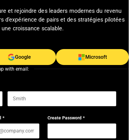
ture et rejoindre des leaders modernes du revenu
s d'expérience de pairs et des stratégies pilotées
et une croissance scalable.
Google
Microsoft
up with email:
Last name
l
*
Create Password
*