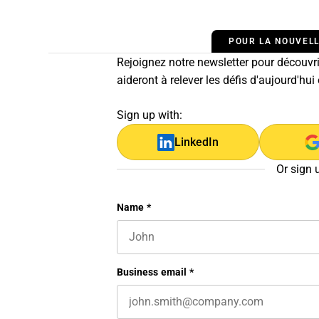
POUR LA NOUVELL
Rejoignez notre newsletter pour découvrir
aideront à relever les défis d'aujourd'hui
Sign up with:
LinkedIn
Or sign 
Facebook
Name
*
First name
This field is for validation purposes 
Business email
*