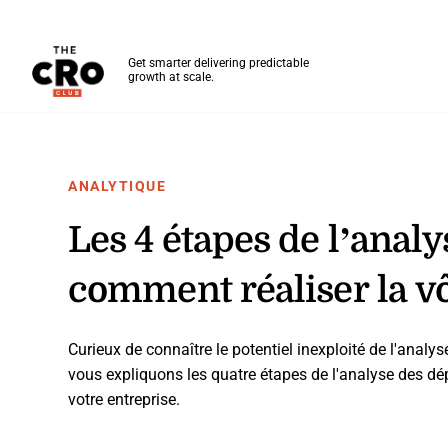
The CRO Club
Get smarter delivering predictable
growth at scale.
Skip to main content
ANALYTIQUE
Les 4 étapes de l’anal
comment réaliser la v
Curieux de connaître le potentiel inexploité de l'ana
vous expliquons les quatre étapes de l'analyse des dé
votre entreprise.