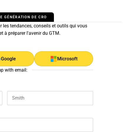
E GÉNÉRATION DE CRO
 les tendances, conseils et outils qui vous
 et à préparer l'avenir du GTM.
Google
Microsoft
up with email:
Last name
and should be left unchanged.